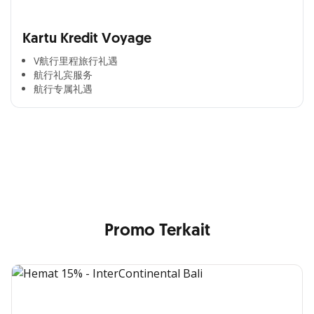
Kartu Kredit Voyage
V航行里程旅行礼遇
航行礼宾服务
航行专属礼遇
Cross Selling Banner Global
Min. size 1204x240px. Less than that, there is a possibility
that your image will be blurry or stretched
Promo Terkait