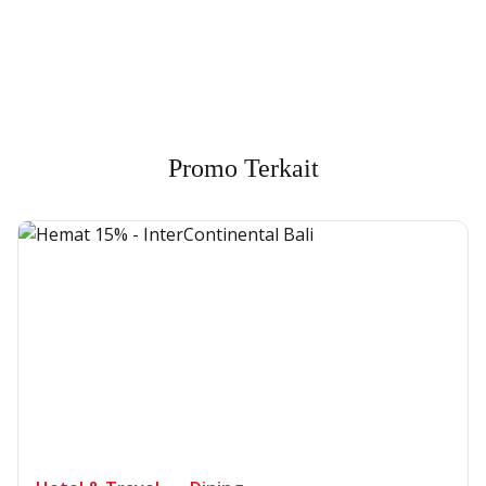
Min. size 1204x240px. Less than that, there is a possibility
that your image will be blurry or stretched
Promo Terkait