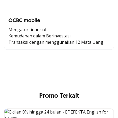
OCBC mobile
Mengatur finansial
Kemudahan dalam Berinvestasi
Transaksi dengan menggunakan 12 Mata Uang
Cross Selling Banner Global
Min. size 1204x240px. Less than that, there is a possibility
that your image will be blurry or stretched
Promo Terkait