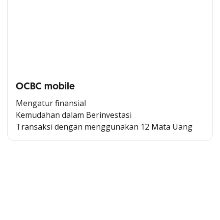
OCBC mobile
Mengatur finansial
Kemudahan dalam Berinvestasi
Transaksi dengan menggunakan 12 Mata Uang
Cross Selling Banner Global
Min. size 1204x240px. Less than that, there is a possibility
that your image will be blurry or stretched