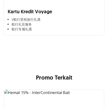
Kartu Kredit Voyage
V航行里程旅行礼遇
航行礼宾服务
航行专属礼遇
Cross Selling Banner Global
Min. size 1204x240px. Less than that, there is a possibility
that your image will be blurry or stretched
Promo Terkait