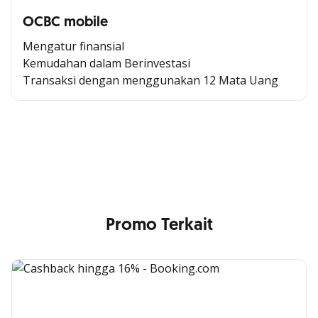
OCBC mobile
Mengatur finansial
Kemudahan dalam Berinvestasi
Transaksi dengan menggunakan 12 Mata Uang
Cross Selling Banner Global
Min. size 1204x240px. Less than that, there is a possibility
that your image will be blurry or stretched
Promo Terkait