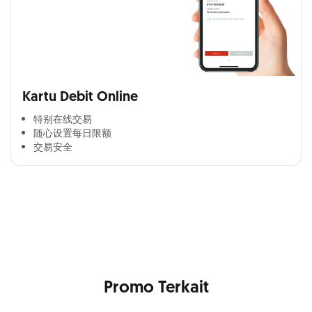
Kartu Debit Online
特别在线交易​
随心设置每日限额​
交易安全​
Cross Selling Banner Global
Min. size 1204x240px. Less than that, there is a possibility
that your image will be blurry or stretched
Promo Terkait