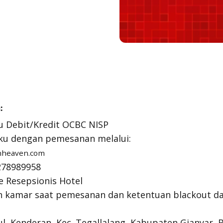
:
u Debit/Kredit OCBC NISP
ku dengan pemesanan melalui:
nheaven.com
1278989958
 Resepsionis Hotel
an kamar saat pemesanan dan ketentuan blackout d
ul, Kenderan, Kec. Tegallalang, Kabupaten Gianyar, B