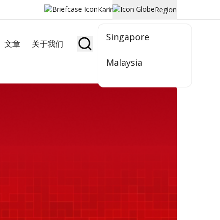
Karir
Region
Singapore
文章
关于我们
Jadi Nasabah
Malaysia