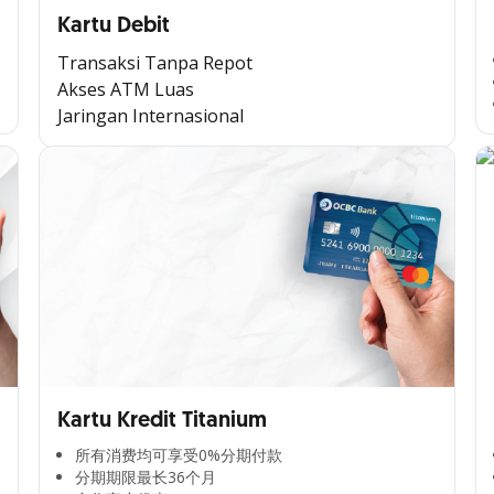
Kartu Debit
Transaksi Tanpa Repot
Akses ATM Luas
Jaringan Internasional
Kartu Kredit Titanium
所有消费均可享受0%分期付款​
分期期限最长36个月​