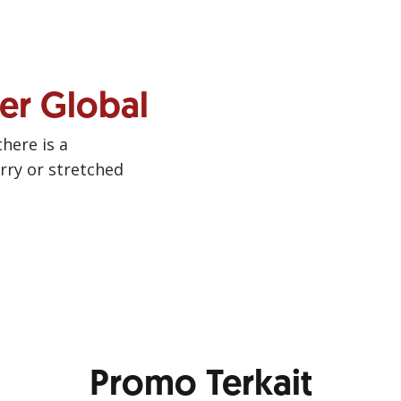
ner Global
there is a
urry or stretched
Promo Terkait