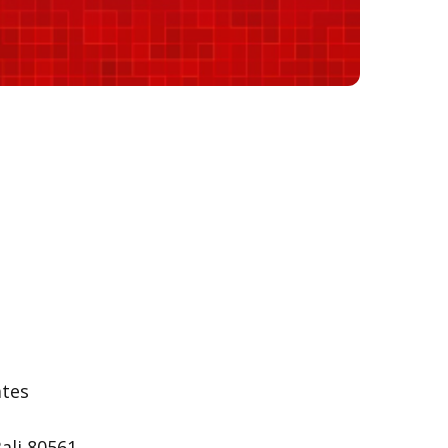
ates
ali 80561