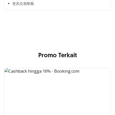
更高交易限额​
Cross Selling Banner Global
Min. size 1204x240px. Less than that, there is a possibility
that your image will be blurry or stretched
Promo Terkait