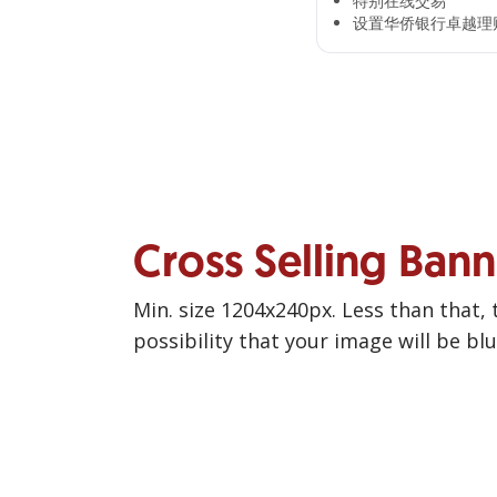
特别在线交易​
设置华侨银行卓越理财
Cross Selling Ban
Min. size 1204x240px. Less than that, 
possibility that your image will be bl