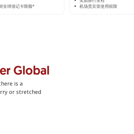
奖励旅行里程​
全球借记卡限额*​
机场贵宾室使用权限​
ner Global
there is a
urry or stretched