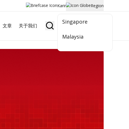
Karir
Region
Singapore
文章
关于我们
Jadi Nasabah
Malaysia