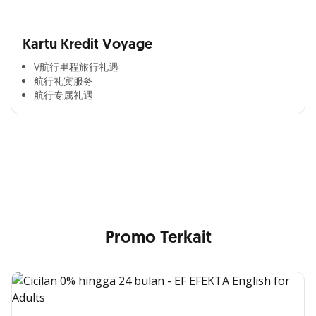
Kartu Kredit Voyage
V航行里程旅行礼遇
航行礼宾服务
航行专属礼遇
Cross Selling Banner Global
Min. size 1204x240px. Less than that, there is a possibility
that your image will be blurry or stretched
Promo Terkait