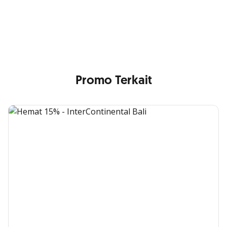
Min. size 1204x240px. Less than that, there is a possibility
that your image will be blurry or stretched
Promo Terkait