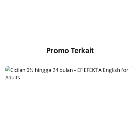
Min. size 1204x240px. Less than that, there is a possibility
that your image will be blurry or stretched
Promo Terkait