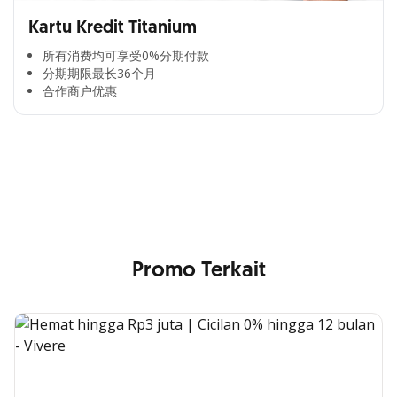
Kartu Kredit Titanium
所有消费均可享受0%分期付款​
分期期限最长36个月​
合作商户优惠​
Cross Selling Banner Global
Min. size 1204x240px. Less than that, there is a possibility
that your image will be blurry or stretched
Promo Terkait