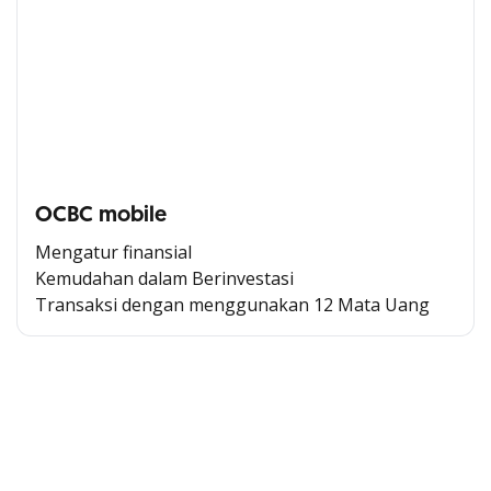
OCBC mobile
Mengatur finansial
Kemudahan dalam Berinvestasi
Transaksi dengan menggunakan 12 Mata Uang
Cross Selling Banner Global
Min. size 1204x240px. Less than that, there is a possibility
that your image will be blurry or stretched