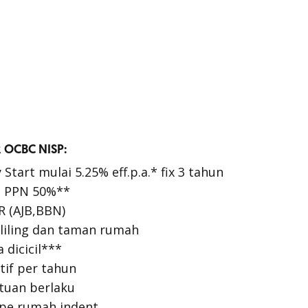
 OCBC NISP:
Start mulai 5.25% eff.p.a.* fix 3 tahun
a PPN 50%**
R (AJB,BBN)
eliling dan taman rumah
 dicicil***
ktif per tahun
tuan berlaku
ipe rumah indent