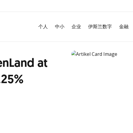
个人
中小
企业
伊斯兰数字
金融
enLand at
5.25%