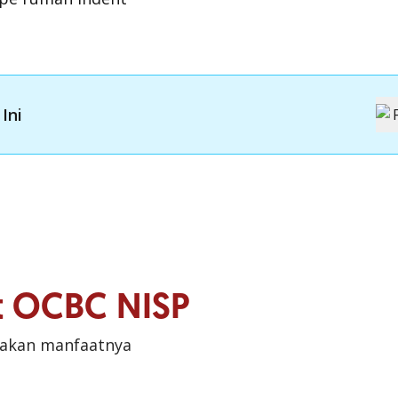
Ini
it OCBC NISP
sakan manfaatnya