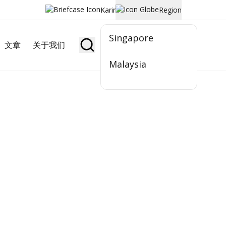
Karir
Region
Singapore
文章
关于我们
Jadi Nasabah
Malaysia