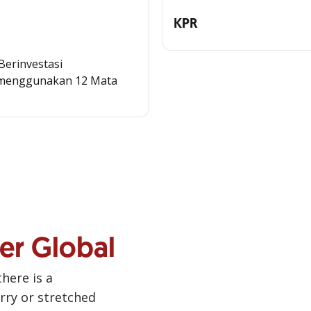
KPR
erinvestasi
 menggunakan 12 Mata
ner Global
there is a
urry or stretched