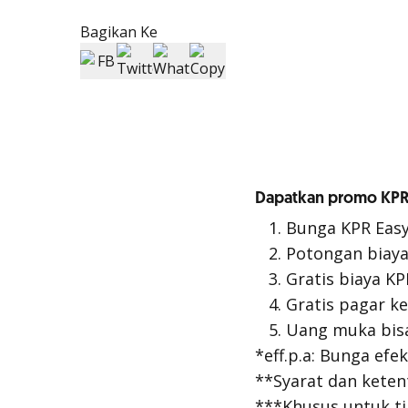
Bagikan Ke
Dapatkan promo KPR
Bunga KPR Easy 
Potongan biay
Gratis biaya KP
Gratis pagar k
Uang muka bisa
*eff.p.a: Bunga efe
**Syarat dan keten
***Khusus untuk t