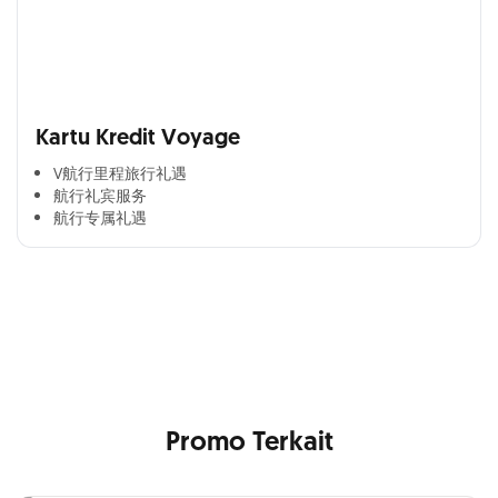
Kartu Kredit Voyage
V航行里程旅行礼遇
航行礼宾服务
航行专属礼遇
Cross Selling Banner Global
Min. size 1204x240px. Less than that, there is a possibility
that your image will be blurry or stretched
Promo Terkait