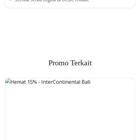
Cross Selling Banner Global
Min. size 1204x240px. Less than that, there is a possibility
that your image will be blurry or stretched
Promo Terkait