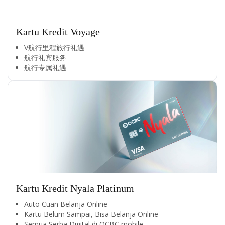
Kartu Kredit Voyage
V航行里程旅行礼遇
航行礼宾服务
航行专属礼遇
Kartu Kredit Nyala Platinum
Auto Cuan Belanja Online
Kartu Belum Sampai, Bisa Belanja Online
Semua Serba Digital di OCBC mobile