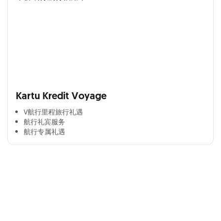
Kartu Kredit Voyage
V航行里程旅行礼遇
航行礼宾服务
航行专属礼遇
Cross Selling Banner Global
Min. size 1204x240px. Less than that, there is a possibility
that your image will be blurry or stretched