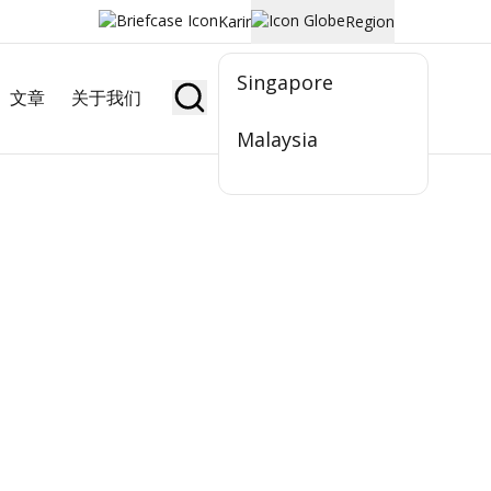
Karir
Region
Singapore
文章
关于我们
Jadi Nasabah
Malaysia