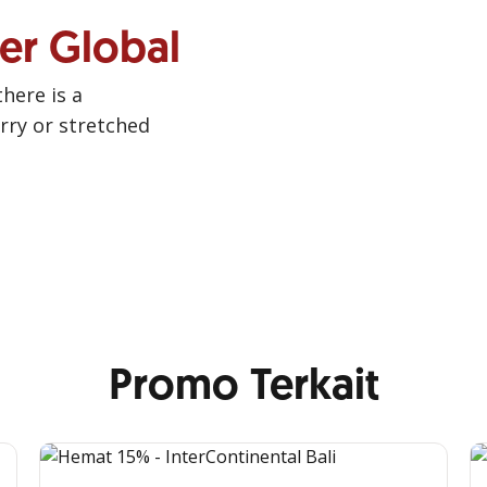
ner Global
there is a
urry or stretched
Promo Terkait