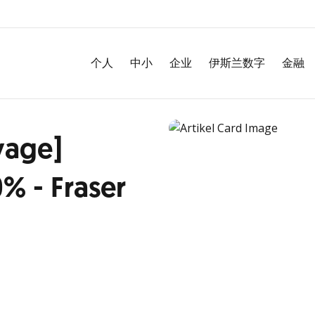
个人
中小
企业
伊斯兰数字
金融
yage]
% - Fraser