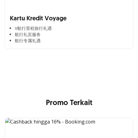
Kartu Kredit Voyage
V航行里程旅行礼遇
航行礼宾服务
航行专属礼遇
Cross Selling Banner Global
Min. size 1204x240px. Less than that, there is a possibility
that your image will be blurry or stretched
Promo Terkait