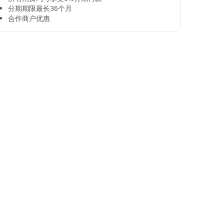
分期期限最长36个月​
合作商户优惠​