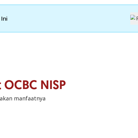
Ini
it OCBC NISP
sakan manfaatnya