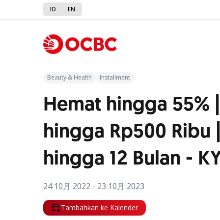
ID
EN
Kembali ke Promo
Beauty & Health
Installment
Hemat hingga 55% 
hingga Rp500 Ribu |
hingga 12 Bulan - K
24 10月 2022 - 23 10月 2023
Tambahkan ke Kalender