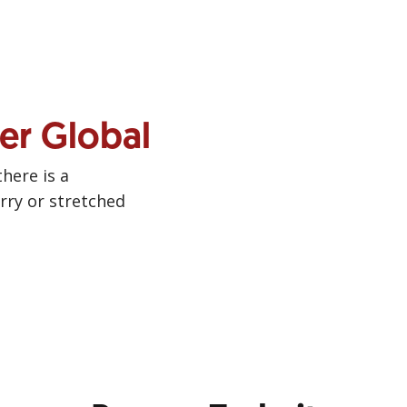
ner Global
there is a
urry or stretched