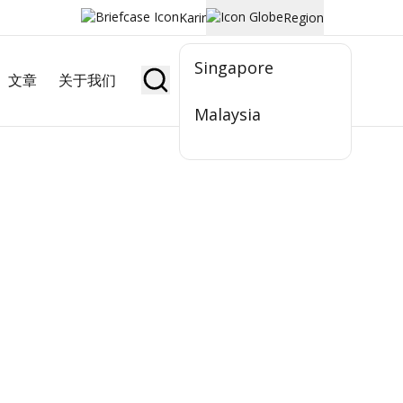
Karir
Region
Singapore
文章
关于我们
Jadi Nasabah
Malaysia