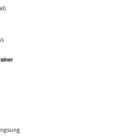
al)
ss
ainer
angsung