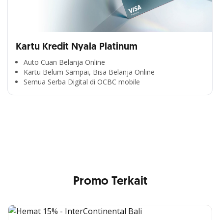
Kartu Kredit Nyala Platinum
Auto Cuan Belanja Online
Kartu Belum Sampai, Bisa Belanja Online
Semua Serba Digital di OCBC mobile
Cross Selling Banner Global
Min. size 1204x240px. Less than that, there is a possibility
that your image will be blurry or stretched
Promo Terkait