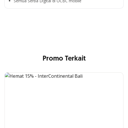
Semua Serba Digital di OCBC mobile
Cross Selling Banner Global
Min. size 1204x240px. Less than that, there is a possibility
that your image will be blurry or stretched
Promo Terkait