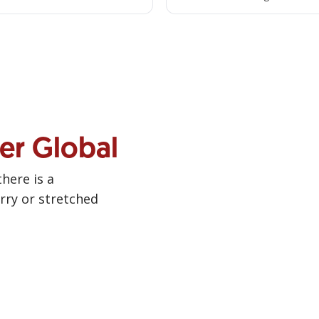
ner Global
there is a
urry or stretched