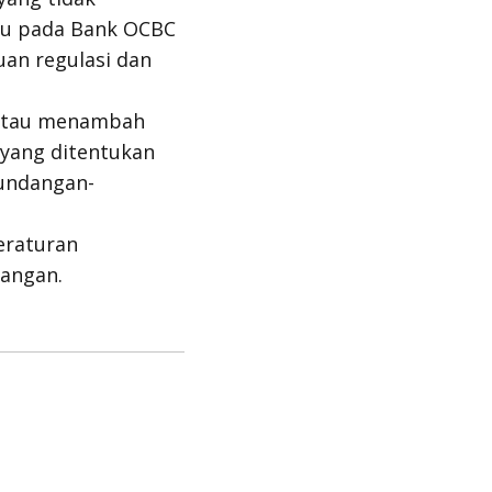
aku pada Bank OCBC
uan regulasi dan
/atau menambah
 yang ditentukan
undangan-
eraturan
uangan.