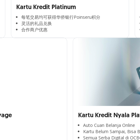
Kartu Kredit Platinum
每笔交易均可获得华侨银行Poinseru积分​
灵活的礼品兑换​
合作商户优惠​
yage
Kartu Kredit Nyala Pl
Auto Cuan Belanja Online
Kartu Belum Sampai, Bisa B
Semua Serba Digital di OCB