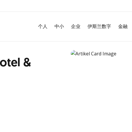
个人
中小
企业
伊斯兰数字
金融
otel &