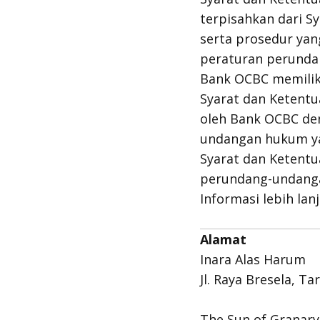
terpisahkan dari 
serta prosedur yan
peraturan perundan
Bank OCBC memili
Syarat dan Ketent
oleh Bank OCBC de
undangan hukum ya
Syarat dan Ketentu
perundang-undanga
Informasi lebih l
Alamat
Inara Alas Harum
Jl. Raya Bresela, T
The Sun of Granary 