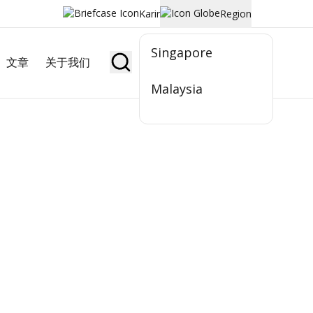
Karir
Region
Singapore
文章
关于我们
Jadi Nasabah
Malaysia