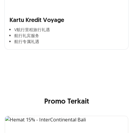
Kartu Kredit Voyage
V航行里程旅行礼遇
航行礼宾服务
航行专属礼遇
Cross Selling Banner Global
Min. size 1204x240px. Less than that, there is a possibility
that your image will be blurry or stretched
Promo Terkait