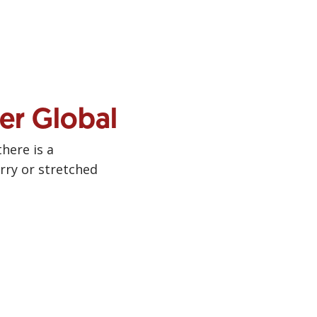
ner Global
there is a
urry or stretched