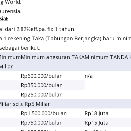
ng World.
aurensia.
ial:
 dari 2.82%eff.pa. fix 1 tahun
 1 rekening Taka (Tabungan Berjangka) baru mini
sebagai berikut:
Minimum
Minimum angsuran TAKA
Minimum TANDA 
Miliar
Rp600.000/bulan
n/a
Rp350.000/bulan
Rp250.000/bulan
iliar sd ≤ Rp5 Miliar
Rp1.500.000/bulan
Rp18 Juta
Rp750.000/bulan
Rp15 Juta