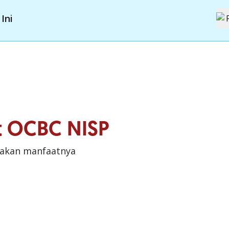
Ini
it OCBC NISP
sakan manfaatnya