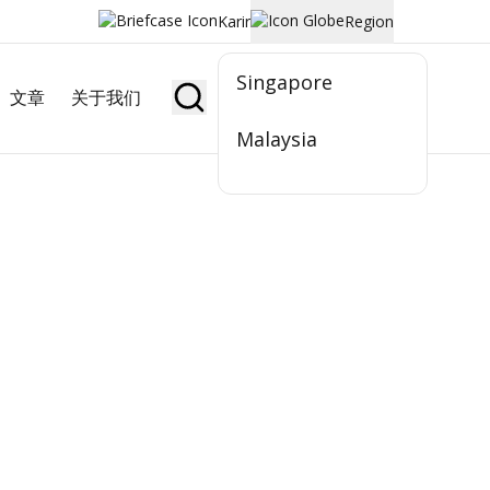
Karir
Region
Singapore
文章
关于我们
Jadi Nasabah
Malaysia