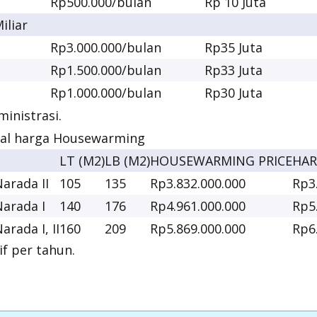
Rp500.000/bulan
Rp 10 Juta
iliar
Rp3.000.000/bulan
Rp35 Juta
Rp1.500.000/bulan
Rp33 Juta
Rp1.000.000/bulan
Rp30 Juta
inistrasi.
al harga
Housewarming
LT (M2)
LB (M2)
HOUSEWARMING PRICE
HAR
arada II
105
135
Rp3.832.000.000
Rp3
Narada I
140
176
Rp4.961.000.000
Rp5
arada I, II
160
209
Rp5.869.000.000
Rp6
if per tahun.