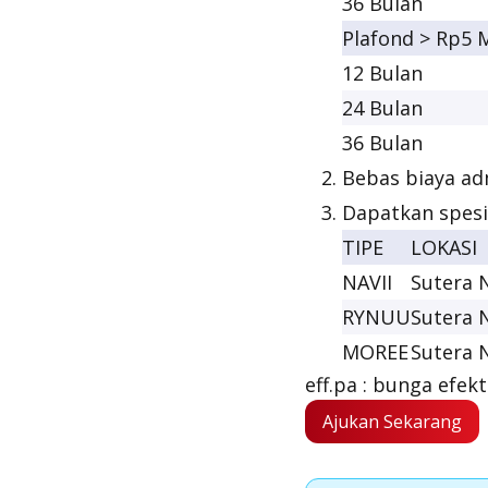
36 Bulan
Plafond > Rp5 M
12 Bulan
24 Bulan
36 Bulan
Bebas biaya adm
Dapatkan spesi
TIPE
LOKASI
NAVII
Sutera N
RYNUU
Sutera 
MOREE
Sutera N
eff.pa : bunga efekt
Ajukan Sekarang