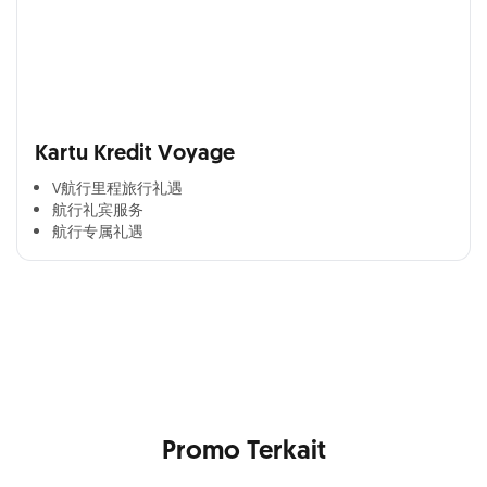
Kartu Kredit Voyage
V航行里程旅行礼遇
航行礼宾服务
航行专属礼遇
Cross Selling Banner Global
Min. size 1204x240px. Less than that, there is a possibility
that your image will be blurry or stretched
Promo Terkait