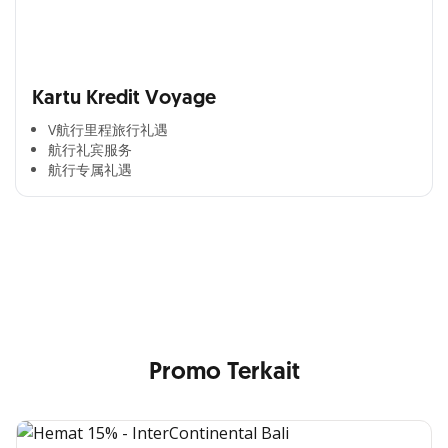
Kartu Kredit Voyage
V航行里程旅行礼遇
航行礼宾服务
航行专属礼遇
Cross Selling Banner Global
Min. size 1204x240px. Less than that, there is a possibility
that your image will be blurry or stretched
Promo Terkait