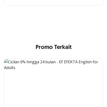
Cross Selling Banner Global
Min. size 1204x240px. Less than that, there is a possibility
that your image will be blurry or stretched
Promo Terkait