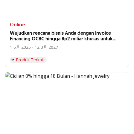
Online
Wujudkan rencana bisnis Anda dengan Invoice
Financing OCBC hingga Rp2 miliar khusus untuk
Anda, Supplier Hyatt Bali*
1 6月 2025 - 12 3月 2027
Produk Terkait