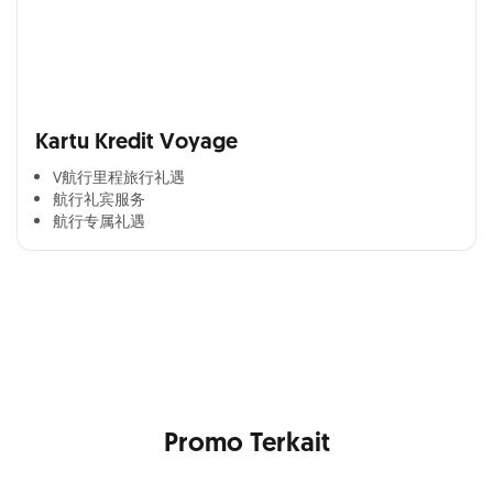
Kartu Kredit Voyage
V航行里程旅行礼遇
航行礼宾服务
航行专属礼遇
Cross Selling Banner Global
Min. size 1204x240px. Less than that, there is a possibility
that your image will be blurry or stretched
Promo Terkait