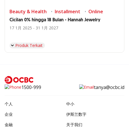
Beauty & Health
Installment
Online
Cicilan 0% hingga 18 Bulan - Hannah Jewelry
17 1月 2025 - 31 1月 2027
Produk Terkait
1500-999
tanya@ocbc.id
个人
中小
企业
伊斯兰数字
金融
关于我们