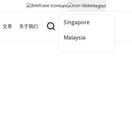
Karir
Region
Singapore
文章
关于我们
Jadi Nasabah
Malaysia