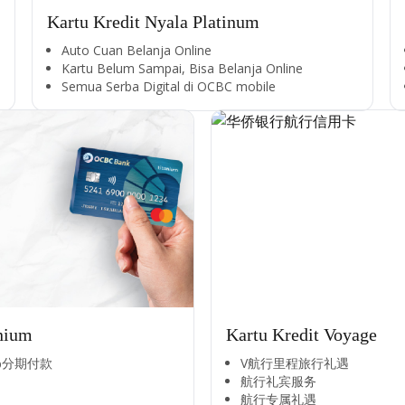
Kartu Kredit Nyala Platinum
Auto Cuan Belanja Online
Kartu Belum Sampai, Bisa Belanja Online
Semua Serba Digital di OCBC mobile
anium
Kartu Kredit Voyage
分期付款​
V航行里程旅行礼遇
航行礼宾服务
航行专属礼遇