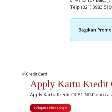
L1#113 127 B&C, Jl.
Telp (021) 3983 510
Bagikan Promo 
Apply Kartu Kredi
Apply Kartu Kredit OCBC NISP dan ra
Pelajari Lebih Lanjut