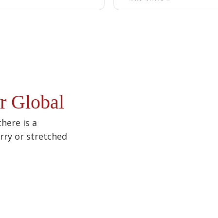
r Global
there is a
urry or stretched