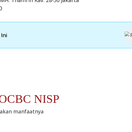
 MH. Thamrin Kav. 28-30 Jakarta
0
Ini
t OCBC NISP
sakan manfaatnya