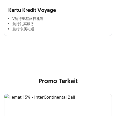
Kartu Kredit Voyage
V航行里程旅行礼遇
航行礼宾服务
航行专属礼遇
Cross Selling Banner Global
Min. size 1204x240px. Less than that, there is a possibility
that your image will be blurry or stretched
Promo Terkait