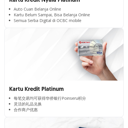
Kartu Kredit Nyala Platinum
Auto Cuan Belanja Online
Kartu Belum Sampai, Bisa Belanja Online
Semua Serba Digital di OCBC mobile
Kartu Kredit Platinum
每笔交易均可获得华侨银行Poinseru积分​
灵活的礼品兑换​
合作商户优惠​