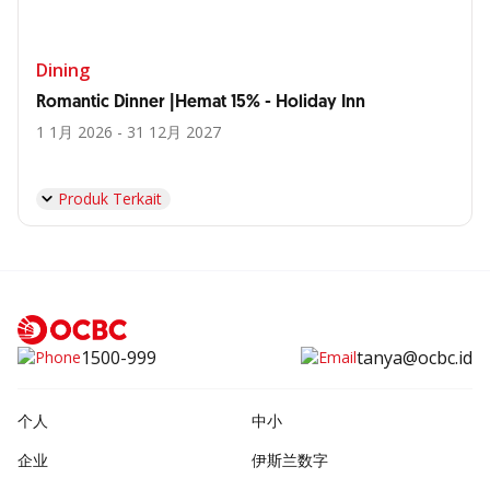
Dining
Romantic Dinner |Hemat 15% - Holiday Inn
1 1月 2026 - 31 12月 2027
Produk Terkait
1500-999
tanya@ocbc.id
个人
中小
企业
伊斯兰数字