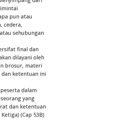
 Menyimpang dari
imintai
apa pun atau
, cedera,
h atau sehubungan
sifat final dan
kan dilayani oleh
an brosur, materi
 dan ketentuan ini
 peserta dalam
Seseorang yang
arat dan ketentuan
Ketiga) (Cap 53B)