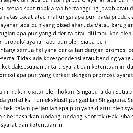
u aspek lain apa pun dari produk/layanan apa pun.
CBC setiap saat tidak akan bertanggung jawab atau d
n atas cacat atau malfungsi apa pun pada produk 
ayanan apa pun yang disediakan, dan/atau kerugian
rugian apa pun yang diderita atau ditimbulkan ole
 produk/layanan apa pun oleh siapa pun.
tang semua hal yang berkaitan dengan promosi ber
erta. Tidak ada korespondensi atau banding yang a
 ketidaksesuaian antara syarat dan ketentuan ini d
mosi apa pun yang terkait dengan promosi, syarat
an ini akan diatur oleh hukum Singapura dan setiap
a yurisdiksi non-eksklusif pengadilan Singapura. 
hak dalam perjanjian apa pun yang diatur oleh sy
 hak berdasarkan Undang-Undang Kontrak (Hak Pihak 
yarat dan ketentuan ini.