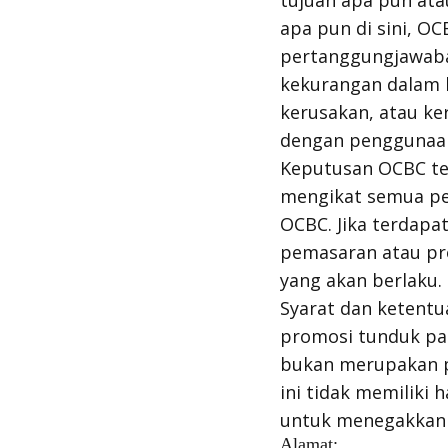
tujuan apa pun ata
apa pun di sini, O
pertanggungjawaba
kekurangan dalam l
kerusakan, atau ke
dengan penggunaan
Keputusan OCBC ten
mengikat semua pes
OCBC. Jika terdapat
pemasaran atau pro
yang akan berlaku.
Syarat dan ketentu
promosi tunduk pad
bukan merupakan pi
ini tidak memiliki
untuk menegakkan s
Alamat: