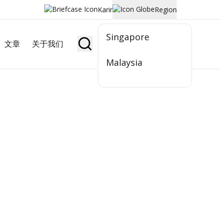
Karir
Region
Singapore
文章
关于我们
Jadi Nasabah
Malaysia