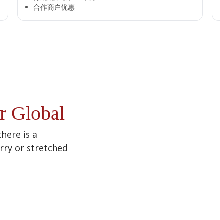
合作商户优惠​
r Global
there is a
urry or stretched