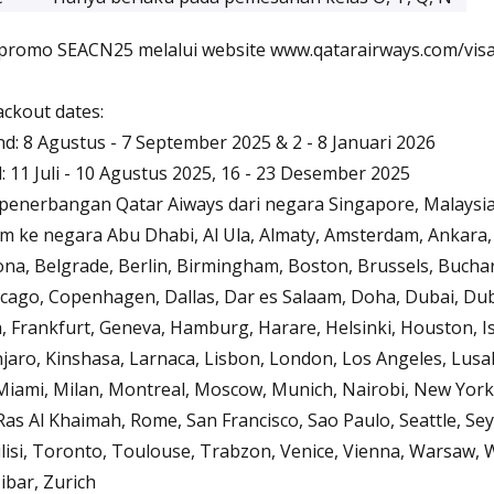
promo SEACN25 melalui website www.qatarairways.com/vis
ackout dates:
 8 Agustus - 7 September 2025 & 2 - 8 Januari 2026
11 Juli - 10 Agustus 2025, 16 - 23 Desember 2025
enerbangan Qatar Aiways dari negara Singapore, Malaysia,
am ke negara Abu Dhabi, Al Ula, Almaty, Amsterdam, Ankara, 
ona, Belgrade, Berlin, Birmingham, Boston, Brussels, Bucha
cago, Copenhagen, Dallas, Dar es Salaam, Doha, Dubai, Dub
, Frankfurt, Geneva, Hamburg, Harare, Helsinki, Houston, I
jaro, Kinshasa, Larnaca, Lisbon, London, Los Angeles, Lusa
iami, Milan, Montreal, Moscow, Munich, Nairobi, New York, 
Ras Al Khaimah, Rome, San Francisco, Sao Paulo, Seattle, Seyc
lisi, Toronto, Toulouse, Trabzon, Venice, Vienna, Warsaw,
ibar, Zurich