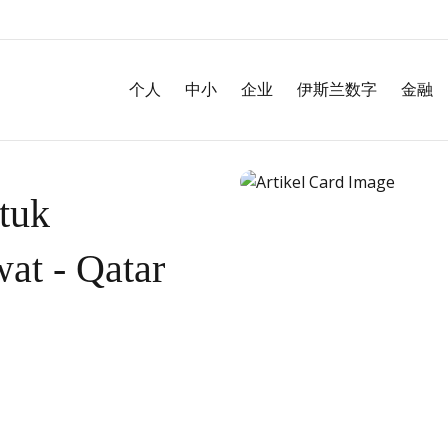
个人
中小
企业
伊斯兰数字
金融
tuk
at - Qatar