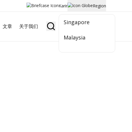
Karir
Region
Singapore
文章
关于我们
Jadi Nasabah
Malaysia