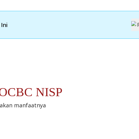
Ini
t OCBC NISP
sakan manfaatnya