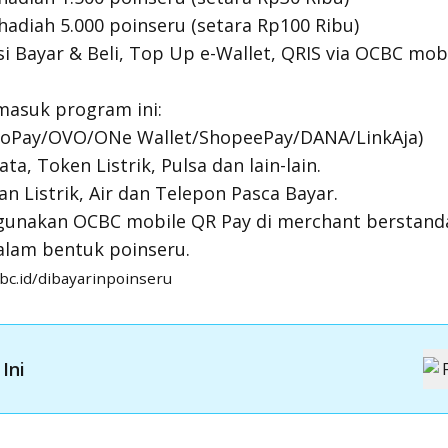
hadiah 5.000 poinseru (setara Rp100 Ribu)
i Bayar & Beli, Top Up e-Wallet, QRIS via OCBC mob
masuk program ini:
oPay/OVO/ONe Wallet/ShopeePay/DANA/LinkAja)
ta, Token Listrik, Pulsa dan lain-lain.
n Listrik, Air dan Telepon Pasca Bayar.
nakan OCBC mobile QR Pay di merchant berstand
alam bentuk poinseru.
bc.id/dibayarinpoinseru
Ini