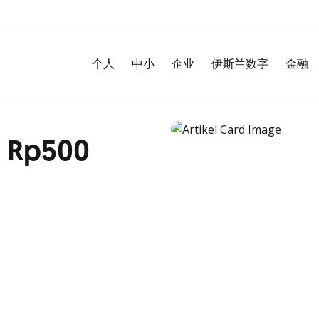
个人
中小
企业
伊斯兰数字
金融
a Rp500