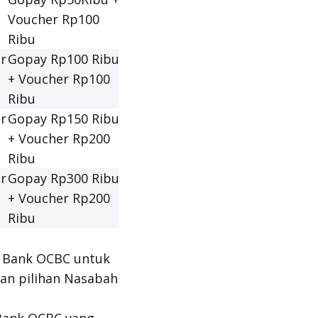
Voucher Rp100
Ribu
r
Gopay Rp100 Ribu
+ Voucher Rp100
Ribu
r
Gopay Rp150 Ribu
+ Voucher Rp200
Ribu
r
Gopay Rp300 Ribu
+ Voucher Rp200
Ribu
 Bank OCBC untuk
an pilihan Nasabah