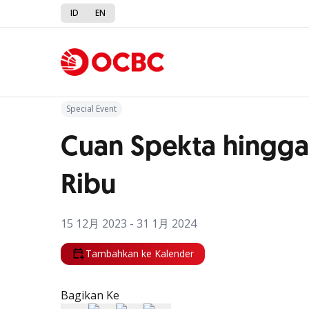
ID
EN
Kembali ke Promo
Special Event
Cuan Spekta hingg
Ribu
15 12月 2023 - 31 1月 2024
Tambahkan ke Kalender
Bagikan Ke