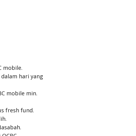
 mobile.
dalam hari yang
C mobile min.
us
fresh fund
.
ih.
Nasabah.
i OCBC.