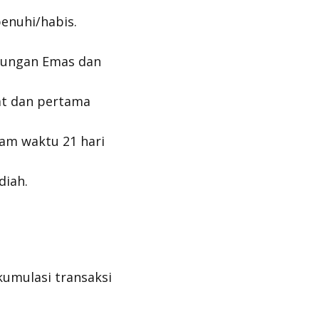
enuhi/habis.
abungan Emas dan
at dan pertama
am waktu 21 hari
diah.
kumulasi transaksi