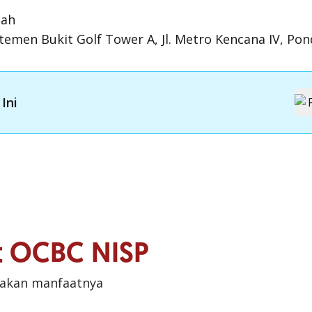
dah
emen Bukit Golf Tower A, Jl. Metro Kencana IV, Pon
Ini
it OCBC NISP
sakan manfaatnya