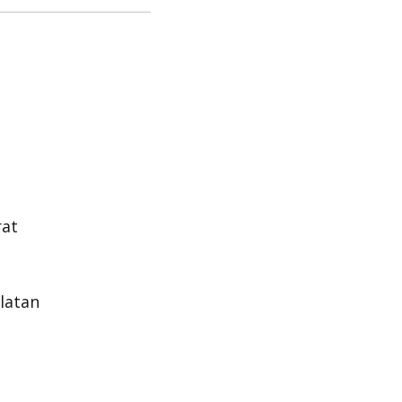
rat
latan