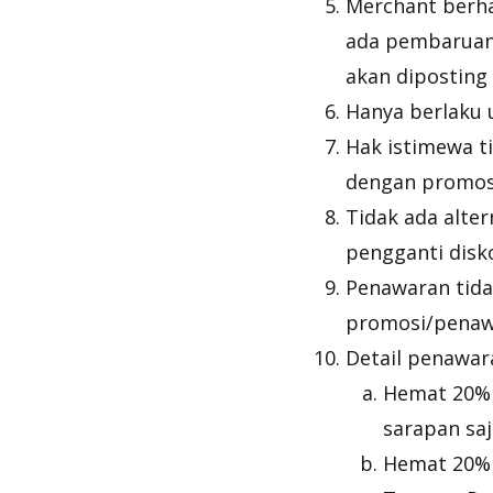
Merchant berha
ada pembaruan 
akan diposting
Hanya berlaku 
Hak istimewa t
dengan promosi,
Tidak ada alte
pengganti disk
Penawaran tida
promosi/penawa
Detail penawar
Hemat 20% 
sarapan saj
Hemat 20% 