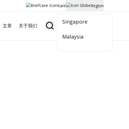
Karir
Region
Singapore
文章
关于我们
Jadi Nasabah
Malaysia