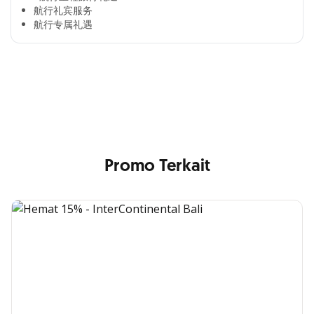
航行礼宾服务
航行专属礼遇
Cross Selling Banner Global
Min. size 1204x240px. Less than that, there is a possibility
that your image will be blurry or stretched
Promo Terkait