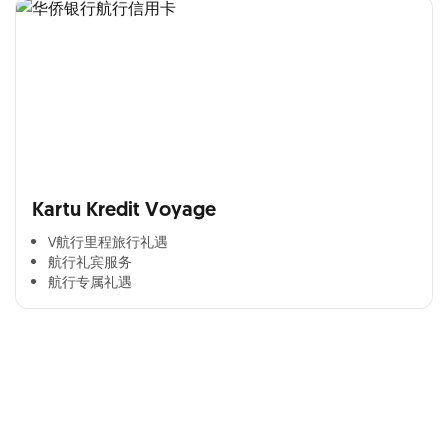
Kartu Kredit Voyage
V航行里程旅行礼遇
航行礼宾服务
航行专属礼遇
Cross Selling Banner Global
Min. size 1204x240px. Less than that, there is a possibility
that your image will be blurry or stretched