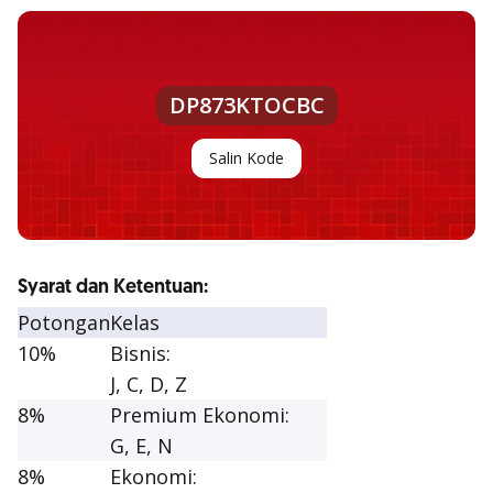
DP873KTOCBC
Salin Kode
Syarat dan Ketentuan:
Potongan
Kelas
10%
Bisnis:
J, C, D, Z
8%
Premium Ekonomi:
G, E, N
8%
Ekonomi: