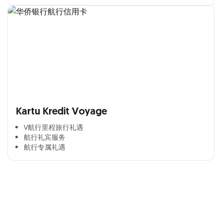
Kartu Kredit Voyage
V航行里程旅行礼遇
航行礼宾服务
航行专属礼遇
Cross Selling Banner Global
Min. size 1204x240px. Less than that, there is a possibility
that your image will be blurry or stretched