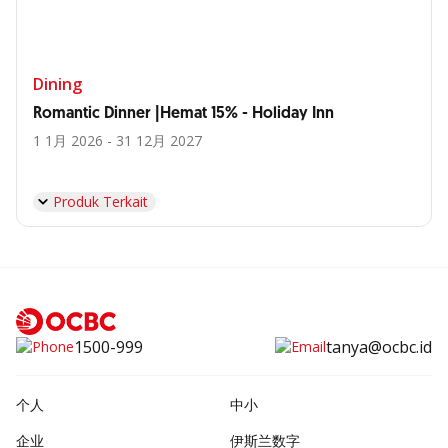
Dining
Romantic Dinner |Hemat 15% - Holiday Inn
1 1月 2026 - 31 12月 2027
Produk Terkait
1500-999
tanya@ocbc.id
个人
中小
企业
伊斯兰数字