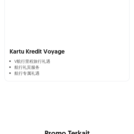
Kartu Kredit Voyage
V航行里程旅行礼遇
航行礼宾服务
航行专属礼遇
Cross Selling Banner Global
Min. size 1204x240px. Less than that, there is a possibility
that your image will be blurry or stretched
Promo Terkait