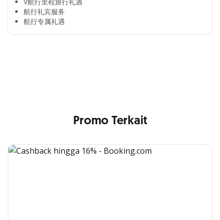
V航行里程旅行礼遇
航行礼宾服务
航行专属礼遇
Cross Selling Banner Global
Min. size 1204x240px. Less than that, there is a possibility
that your image will be blurry or stretched
Promo Terkait