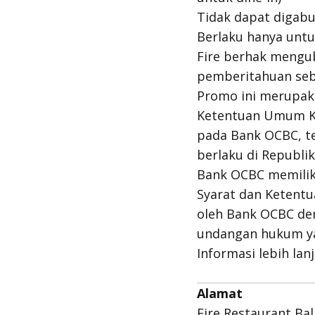
Tidak dapat digab
Berlaku hanya untu
Fire berhak mengu
pemberitahuan seb
Promo ini merupaka
Ketentuan Umum Ka
pada Bank OCBC, t
berlaku di Republik
Bank OCBC memili
Syarat dan Ketent
oleh Bank OCBC de
undangan hukum ya
Informasi lebih la
Alamat
Fire Restaurant Bal