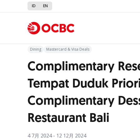
ID
EN
Kembali ke Promo
Dining
Mastercard & Visa Deals
Complimentary Rese
Tempat Duduk Priori
Complimentary Desse
Restaurant Bali
4 7月 2024 - 12 12月 2024