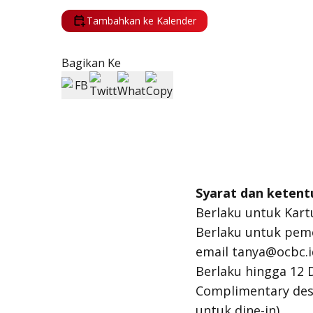
Tambahkan ke Kalender
Bagikan Ke
Syarat dan ketent
Berlaku untuk Kart
Berlaku untuk peme
email tanya@ocbc.i
Berlaku hingga 12
Complimentary dess
untuk dine-in)