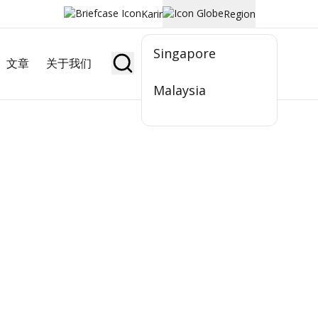
Karir
Region
Singapore
文章
关于我们
Jadi Nasabah
Malaysia