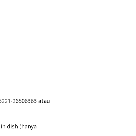
6221-26506363 atau
n dish (hanya