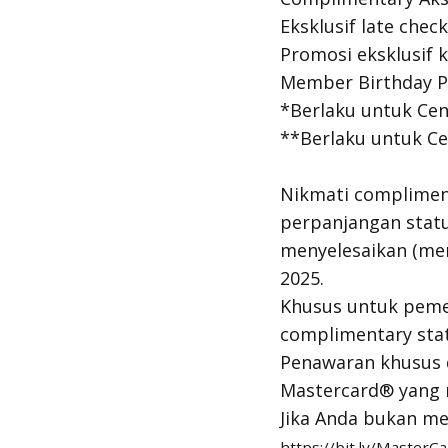
Eksklusif late check
Promosi eksklusif 
Member Birthday Pr
*Berlaku untuk Ce
**Berlaku untuk C
Nikmati compliment
perpanjangan statu
menyelesaikan (me
2025.
Khusus untuk peme
complimentary sta
Penawaran khusus 
Mastercard® yang 
Jika Anda bukan me
https://bit.ly/Master