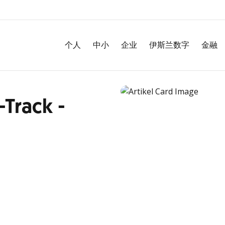
个人
中小
企业
伊斯兰数字
金融
Track -