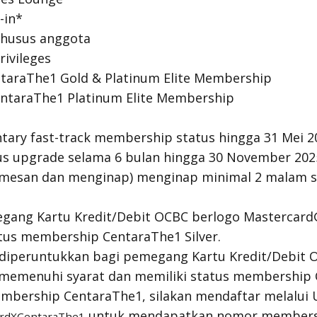
-in*
khusus anggota
ivileges
ntaraThe1 Gold & Platinum Elite Membership
entaraThe1 Platinum Elite Membership
ary fast-track membership status hingga 31 Mei 2
s upgrade selama 6 bulan hingga 30 November 2025
mesan dan menginap) menginap minimal 2 malam s
gang Kartu Kredit/Debit OCBC berlogo Mastercard®
tus membership CentaraThe1 Silver.
diperuntukkan bagi pemegang Kartu Kredit/Debit 
memenuhi syarat dan memiliki status membership C
mbership CentaraThe1, silakan mendaftar melalui U
untuk mendapatkan nomor members
CardXCentaraThe1