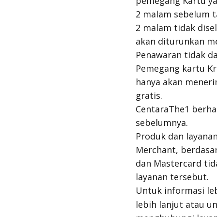
pemegang Kartu ya
2 malam sebelum ta
2 malam tidak dise
akan diturunkan me
Penawaran tidak d
Pemegang kartu Kr
hanya akan meneri
gratis.
CentaraThe1 berha
sebelumnya.
Produk dan layanan
Merchant, berdasar
dan Mastercard ti
layanan tersebut.
Untuk informasi le
lebih lanjut atau 