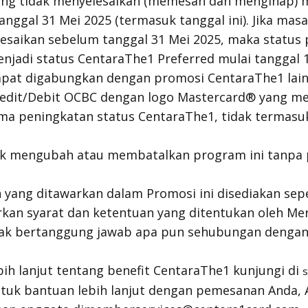
ng tidak menyelesaikan (memesan dan menginap)
nggal 31 Mei 2025 (termasuk tanggal ini). Jika ma
lesaikan sebelum tanggal 31 Mei 2025, maka statu
njadi status CentaraThe1 Preferred mulai tanggal 1 
apat digabungkan dengan promosi CentaraThe1 lain
edit/Debit OCBC dengan logo Mastercard® yang m
ma peningkatan status CentaraThe1, tidak termasu
k mengubah atau membatalkan program ini tanpa
 yang ditawarkan dalam Promosi ini disediakan se
kan syarat dan ketentuan yang ditentukan oleh Me
dak bertanggung jawab apa pun sehubungan denga
bih lanjut tentang benefit CentaraThe1 kunjungi di
s
untuk bantuan lebih lanjut dengan pemesanan Anda,