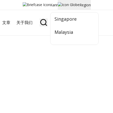
Karir
Region
Singapore
文章
关于我们
Jadi Nasabah
Malaysia