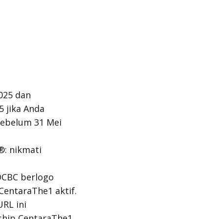
025 dan
 jika Anda
ebelum 31 Mei
: nikmati
OCBC berlogo
entaraThe1 aktif.
RL ini
hip CentaraThe1