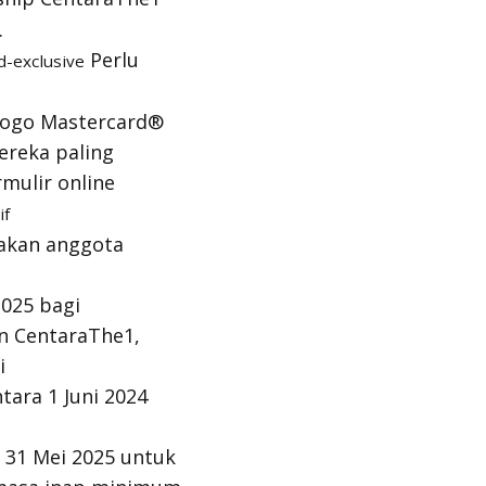
.
Perlu
d-exclusive
logo Mastercard®
ereka paling
rmulir online
if
yakan anggota
025 bagi
n CentaraThe1,
i
ara 1 Juni 2024
 31 Mei 2025 untuk