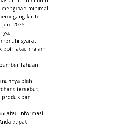
 masa inap minimum
sa menginap minimal
s pemegang kartu
Juni 2025.
nya.
emenuhi syarat
k poin atau malam
 pemberitahuan
penuhnya oleh
rchant tersebut,
n produk dan
atau informasi
ini
 Anda dapat