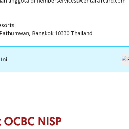
nan anggota dimemberservices@centara1card.com
esorts
, Pathumwan, Bangkok 10330 Thailand
Ini
it OCBC NISP