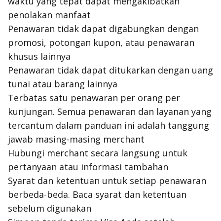
waktu yang tepat dapat mengakibatkan
penolakan manfaat
Penawaran tidak dapat digabungkan dengan
promosi, potongan kupon, atau penawaran
khusus lainnya
Penawaran tidak dapat ditukarkan dengan uang
tunai atau barang lainnya
Terbatas satu penawaran per orang per
kunjungan. Semua penawaran dan layanan yang
tercantum dalam panduan ini adalah tanggung
jawab masing-masing merchant
Hubungi merchant secara langsung untuk
pertanyaan atau informasi tambahan
Syarat dan ketentuan untuk setiap penawaran
berbeda-beda. Baca syarat dan ketentuan
sebelum digunakan