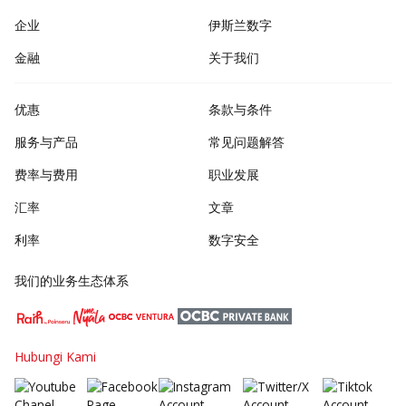
企业
伊斯兰数字
金融
关于我们
优惠
条款与条件
服务与产品
常见问题解答
费率与费用
职业发展
汇率
文章
利率
数字安全
我们的业务生态体系
Hubungi Kami