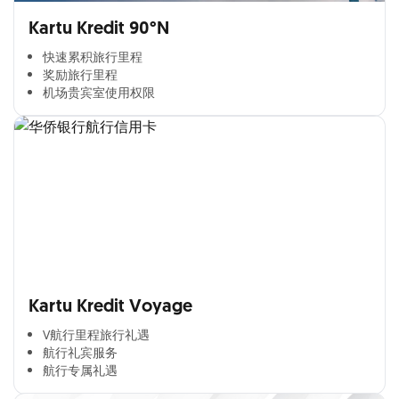
Kartu Kredit 90°N
快速累积旅行里程​
奖励旅行里程​
机场贵宾室使用权限​
Kartu Kredit Voyage
V航行里程旅行礼遇
航行礼宾服务
航行专属礼遇