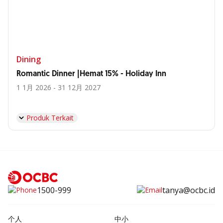
Dining
Romantic Dinner |Hemat 15% - Holiday Inn
1 1月 2026 - 31 12月 2027
Produk Terkait
1500-999
tanya@ocbc.id
个人
中小