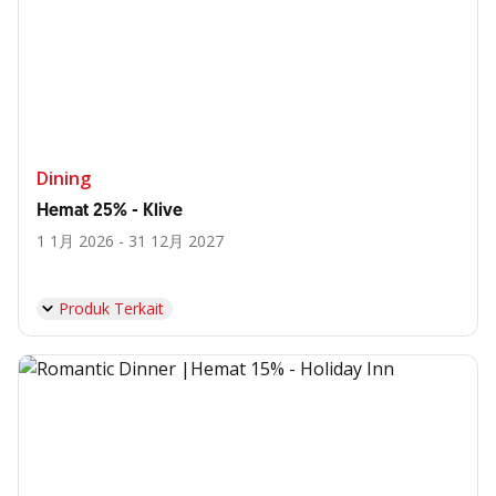
Dining
Hemat 25% - Klive
1 1月 2026 - 31 12月 2027
Produk Terkait