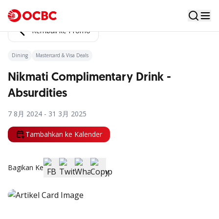
Kembali ke Promo
Dining
Mastercard & Visa Deals
Nikmati Complimentary Drink -
Absurdities
7 8月 2024 - 31 3月 2025
Tambahkan ke Kalender
Bagikan Ke