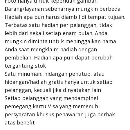
Foto hanya untuk keperluan gambar.
Barang/layanan sebenarnya mungkin berbeda
Hadiah apa pun harus diambil di tempat tujuan.
Terbatas satu hadiah per pelanggan, tidak
lebih dari sekali setiap enam bulan. Anda
mungkin diminta untuk meninggalkan nama
Anda saat mengklaim hadiah dengan
pembelian. Hadiah apa pun dapat berubah
tergantung stok
Satu minuman, hidangan penutup, atau
hidangan/hadiah gratis hanya untuk setiap
pelanggan, kecuali jika dinyatakan lain
Setiap pelanggan yang mendampingi
pemegang kartu Visa yang memenuhi
persyaratan khusus penawaran juga berhak
atas benefit