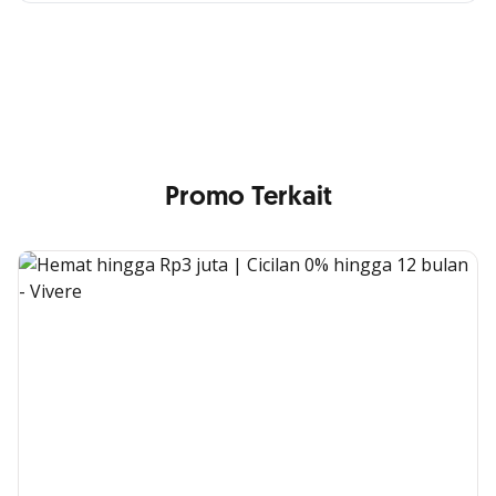
Cross Selling Banner Global
Min. size 1204x240px. Less than that, there is a possibility
that your image will be blurry or stretched
Promo Terkait