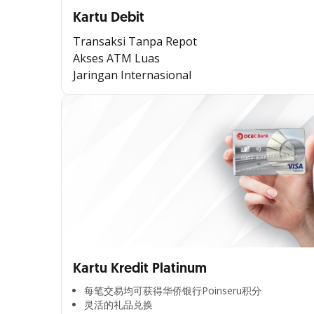
Kartu Debit
Transaksi Tanpa Repot
Akses ATM Luas
Jaringan Internasional
Kartu Kredit Platinum
每笔交易均可获得华侨银行Poinseru积分​
灵活的礼品兑换​