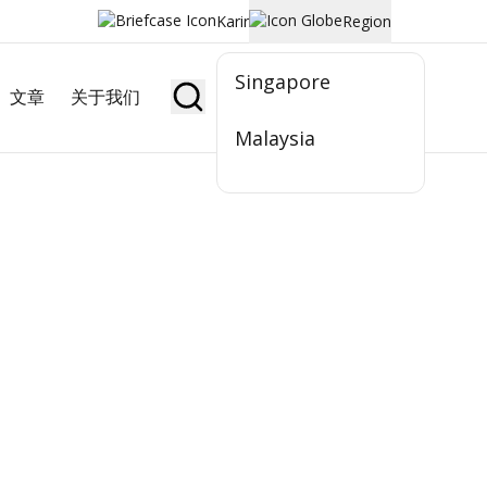
Karir
Region
Singapore
文章
关于我们
Jadi Nasabah
Malaysia