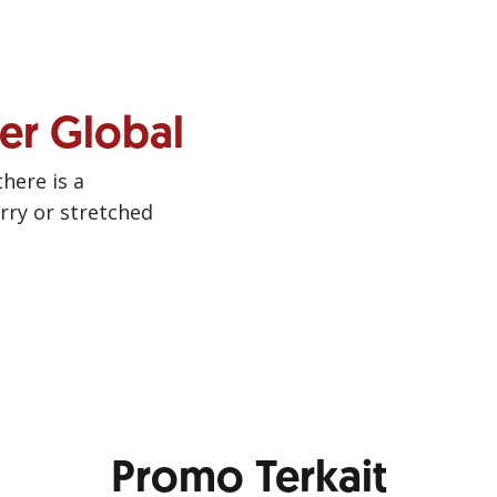
ner Global
there is a
urry or stretched
Promo Terkait