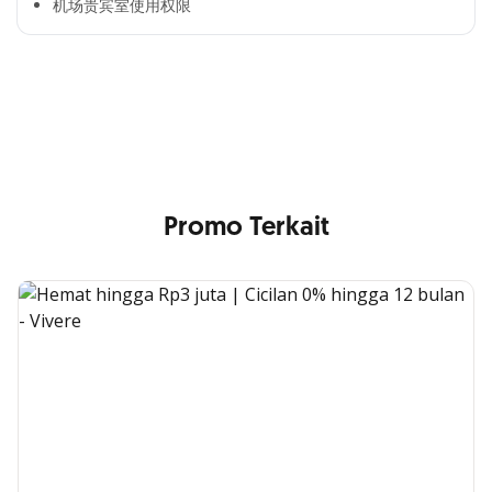
机场贵宾室使用权限​
Cross Selling Banner Global
Min. size 1204x240px. Less than that, there is a possibility
that your image will be blurry or stretched
Promo Terkait